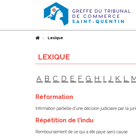
Accueil
Lexique
LEXIQUE
A
B
C
D
E
F
G
H
I
J
K
L
Réformation
Infirmation partielle d'une décision judiciaire par la ju
Répétition de l'indu
Remboursement de ce qui a été payé sans cause.