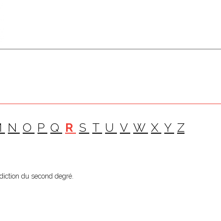
M
N
O
P
Q
R
S
T
U
V
W
X
Y
Z
ridiction du second degré.