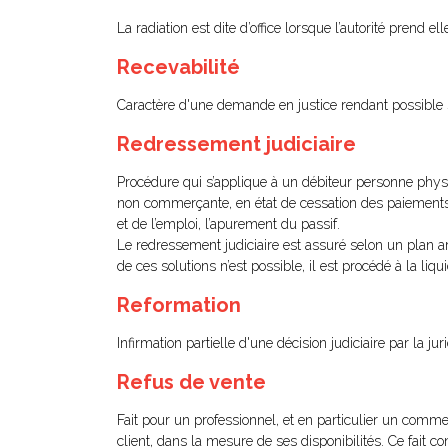
La radiation est dite d’office lorsque l’autorité prend el
Recevabilité
Caractère d'une demande en justice rendant possible s
Redressement judiciaire
Procédure qui s’applique à un débiteur personne phy
non commerçante, en état de cessation des paiements.Ce
et de l’emploi, l’apurement du passif.
Le redressement judiciaire est assuré selon un plan arrê
de ces solutions n’est possible, il est procédé à la liqui
Reformation
Infirmation partielle d'une décision judiciaire par la ju
Refus de vente
Fait pour un professionnel, et en particulier un comm
client, dans la mesure de ses disponibilités. Ce fait co