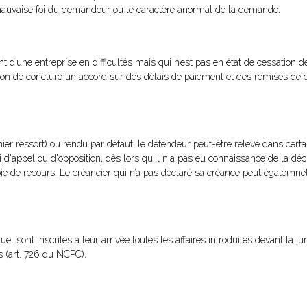
a mauvaise foi du demandeur ou le caractère anormal de la demande.
t d’une entreprise en difficultés mais qui n’est pas en état de cessation 
sion de conclure un accord sur des délais de paiement et des remises de d
er ressort) ou rendu par défaut, le défendeur peut-être relevé dans certa
lai d'appel ou d'opposition, dès lors qu'il n'a pas eu connaissance de la déci
voie de recours. Le créancier qui n’a pas déclaré sa créance peut égalemnet
uel sont inscrites à leur arrivée toutes les affaires introduites devant la ju
s (art. 726 du NCPC).