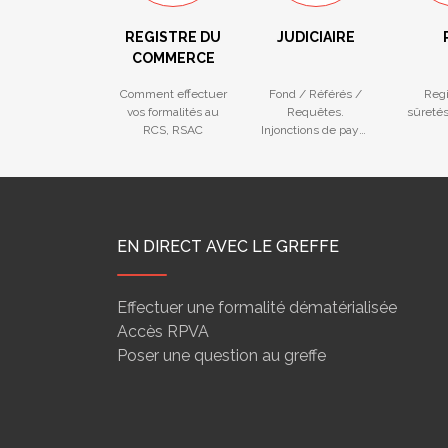
REGISTRE DU
JUDICIAIRE
COMMERCE
Comment effectuer
Fond / Référés /
Regi
vos formalités au
Requêtes.
sûretés
RCS, RSAC
Injonctions de payer
- Difficultés des
entreprises
EN DIRECT AVEC LE GREFFE
Effectuer une formalité dématérialisée
Accès RPVA
Poser une question au greffe