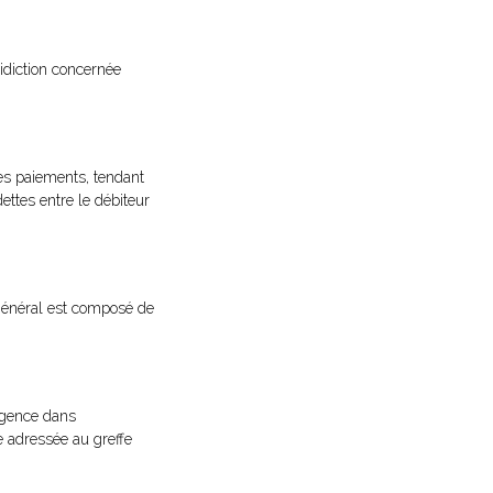
ridiction concernée
des paiements, tendant
ettes entre le débiteur
le général est composé de
ligence dans
le adressée au greffe