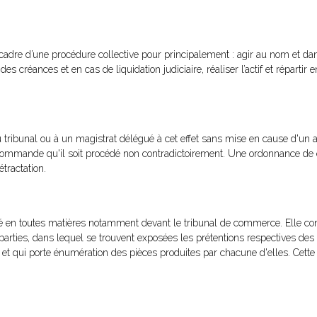
cadre d’une procédure collective pour principalement : agir au nom et dans
t des créances et en cas de liquidation judiciaire, réaliser l’actif et répartir 
tribunal ou à un magistrat délégué à cet effet sans mise en cause d'un a
té commande qu'il soit procédé non contradictoirement. Une ordonnance de 
tractation.
sé en toutes matières notamment devant le tribunal de commerce. Elle co
rties, dans lequel se trouvent exposées les prétentions respectives des p
s, et qui porte énumération des pièces produites par chacune d'elles. Cette