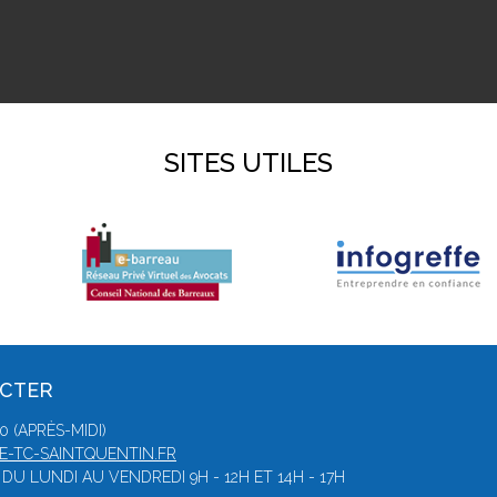
SITES UTILES
ACTER
0 (APRÈS-MIDI)
-TC-SAINTQUENTIN.FR
DU LUNDI AU VENDREDI 9H - 12H ET 14H - 17H