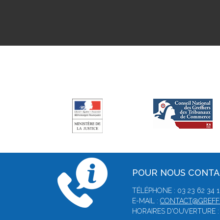
POUR NOUS CONT
TÉLÉPHONE : 03 23 62 34 1
E-MAIL :
CONTACT@GREFFE
HORAIRES D'OUVERTURE : 