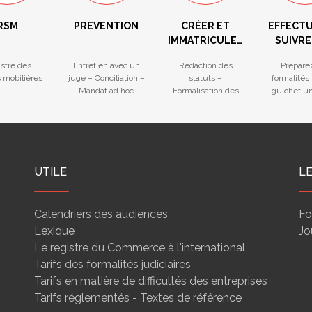
RSM
PREVENTION
CRÉER ET
EFFECTU
IMMATRICULER
SUIVRE
VOTRE
FORMA
stre des
Entretien avec un
Rédaction des
Prépare
ENTREPRISE
 mobilières
juge – Conciliation –
statuts –
formalités
Mandat ad hoc
Formalisation des
guichet u
documents
Suivez
juridiques –
formalit
Ouverture facilitée
guichet 
d’un compte
bancaire
UTILE
L
Calendriers des audiences
Fo
Lexique
Jo
Le registre du Commerce à l'international
Tarifs des formalités judiciaires
Tarifs en matière de difficultés des entreprises
Tarifs réglementés - Textes de référence