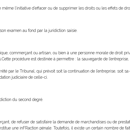
le même l’initiative d’effacer ou de supprimer les droits ou les effets de droi
on examen au fond par la juridiction saisie.
sique, commerçant ou artisan, ou bien à une personne morale de droit pr
tte procédure est destinée à permettre : la sauvegarde de l’entreprise, le
té par le Tribunal, qui prévoit soit la continuation de l’entreprise, soit s
dation judiciaire de celle-ci.
ridiction du second degré.
erçant, de refuser de satisfaire la demande de marchandises ou de prestat
nstitue une inFRaction pénale. Toutefois, il existe un certain nombre de fait