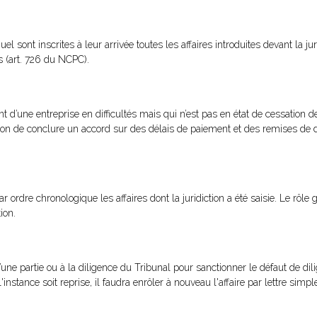
uel sont inscrites à leur arrivée toutes les affaires introduites devant la ju
s (art. 726 du NCPC).
t d’une entreprise en difficultés mais qui n’est pas en état de cessation 
sion de conclure un accord sur des délais de paiement et des remises de d
 par ordre chronologique les affaires dont la juridiction a été saisie. Le rô
ion.
’une partie ou à la diligence du Tribunal pour sanctionner le défaut de di
stance soit reprise, il faudra enrôler à nouveau l'affaire par lettre simp