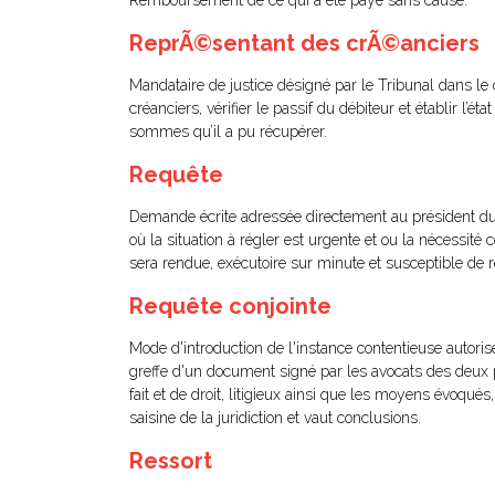
Remboursement de ce qui a été payé sans cause.
ReprÃ©sentant des crÃ©anciers
Mandataire de justice désigné par le Tribunal dans le 
créanciers, vérifier le passif du débiteur et établir l’éta
sommes qu’il a pu récupérer.
Requête
Demande écrite adressée directement au président du 
où la situation à régler est urgente et ou la nécessi
sera rendue, exécutoire sur minute et susceptible de ré
Requête conjointe
Mode d'introduction de l'instance contentieuse autori
greffe d'un document signé par les avocats des deux pa
fait et de droit, litigieux ainsi que les moyens évoqué
saisine de la juridiction et vaut conclusions.
Ressort