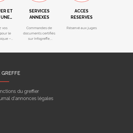
ER ET
SERVICES
ACCES
 UNE
ANNEXES
RESERVES
LITÉ
z vos
Commandes de
Réservé aux juges
 pour le
documents certifiés
nique –
sur Infogreffe,
 vos
certificat de non-
és du
opposition
unique
E GREFFE
nctions du greffier
urnal d'annonces légales