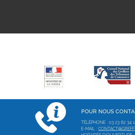
POUR NOUS CONT
TÉLÉPHONE : 03 23 62 34 1
E-MAIL :
CONTACT@GREFFE