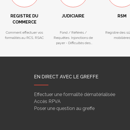
REGISTRE DU
JUDICIAIRE
RSM
COMMERCE
Comment effectuer vos
Fond / Référés /
Registre des s
formalités au RCS, RSAC
Requêtes. Injonctions de
mobilière
payer - Difficultés des
entreprises
EN DIRECT AVEC LE GREFFE
Effectuer une formalité dématérialisée
Accès RPVA
Poser une question au greffe