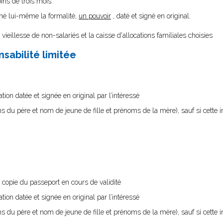
ins de trois mois.
igné lui-même la formalité,
un pouvoir
, daté et signé en original.
vieillesse de non-salariés et la caisse d'allocations familiales choisies
sabilité limitée
on datée et signée en original par l’intéressé
ms du père et nom de jeune de fille et prénoms de la mère), sauf si cette i
e copie du passeport en cours de validité
on datée et signée en original par l’intéressé
ms du père et nom de jeune de fille et prénoms de la mère), sauf si cette i