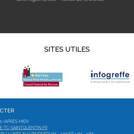
SITES UTILES
ACTER
0 (APRÈS-MIDI)
-TC-SAINTQUENTIN.FR