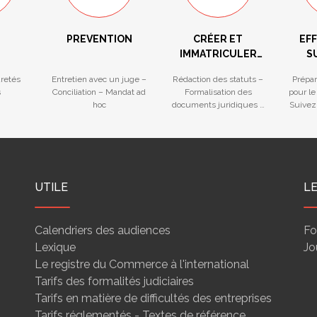
PREVENTION
CRÉER ET
EF
IMMATRICULER
S
VOTRE
F
ûretés
Entretien avec un juge –
Rédaction des statuts –
Prépar
ENTREPRISE
s
Conciliation – Mandat ad
Formalisation des
pour le
hoc
documents juridiques –
Suivez
Ouverture facilitée d’un
gu
compte bancaire
UTILE
L
Calendriers des audiences
Fo
Lexique
Jo
Le registre du Commerce à l'international
Tarifs des formalités judiciaires
Tarifs en matière de difficultés des entreprises
Tarifs réglementés - Textes de référence