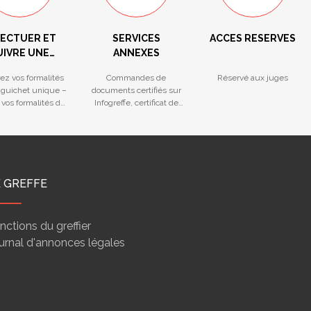
FECTUER ET
SERVICES
ACCES RESERVES
UIVRE UNE
ANNEXES
ORMALITÉ
ez vos formalités
Commandes de
Réservé aux juges
 guichet unique –
documents certifiés sur
 vos formalités du
Infogreffe, certificat de
ichet unique
non-opposition
E GREFFE
nctions du greffier
urnal d'annonces légales