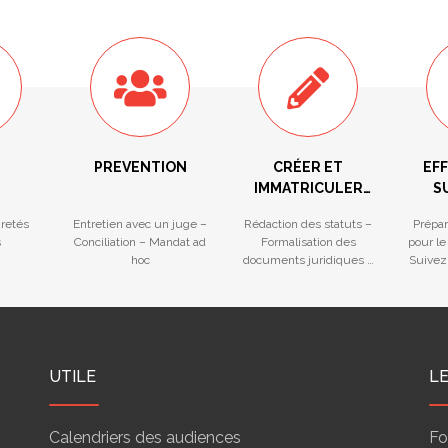
PREVENTION
CRÉER ET
EF
IMMATRICULER
S
VOTRE
F
ûretés
Entretien avec un juge –
Rédaction des statuts –
Prépar
ENTREPRISE
s
Conciliation – Mandat ad
Formalisation des
pour le
hoc
documents juridiques –
Suivez
Ouverture facilitée d’un
gu
compte bancaire
UTILE
L
Calendriers des audiences
Fo