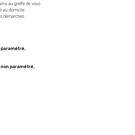
 ainsi au greffe de vous
xé au domicile
 les démarches
n paramétré,
f non paramétré,