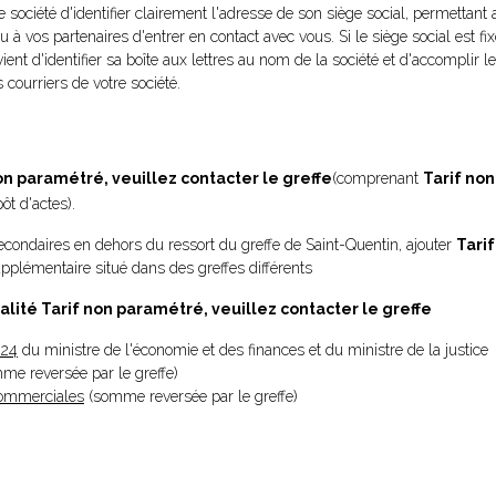
re société d'identifier clairement l'adresse de son siège social, permettant
ou à vos partenaires d'entrer en contact avec vous. Si le siège social est fi
vient d'identifier sa boîte aux lettres au nom de la société et d'accomplir
 courriers de votre société.
on paramétré, veuillez contacter le greffe
(comprenant
Tarif no
ôt d'actes).
condaires en dehors du ressort du greffe de Saint-Quentin, ajouter
Tari
plémentaire situé dans des greffes différents
alité
Tarif non paramétré, veuillez contacter le greffe
024
du ministre de l'économie et des finances et du ministre de la justice
omme reversée par le greffe)
 Commerciales
(somme reversée par le greffe)