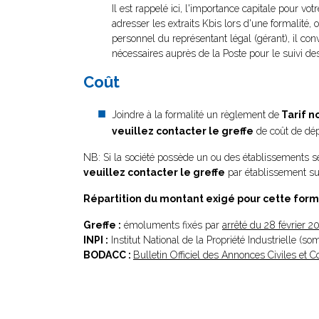
Il est rappelé ici, l'importance capitale pour vot
adresser les extraits Kbis lors d'une formalité, 
personnel du représentant légal (gérant), il con
nécessaires auprès de la Poste pour le suivi des
Coût
Joindre à la formalité un règlement de
Tarif n
veuillez contacter le greffe
de coût de dép
NB: Si la société possède un ou des établissements se
veuillez contacter le greffe
par établissement sup
Répartition du montant exigé pour cette form
Greffe :
émoluments fixés par
arrêté du 28 février 2
INPI :
Institut National de la Propriété Industrielle (s
BODACC :
Bulletin Officiel des Annonces Civiles et