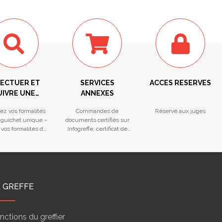
FECTUER ET
SERVICES
ACCES RESERVES
UIVRE UNE
ANNEXES
ORMALITÉ
ez vos formalités
Commandes de
Réservé aux juges
 guichet unique –
documents certifiés sur
 vos formalités du
Infogreffe, certificat de
ichet unique
non-opposition
E GREFFE
nctions du greffier