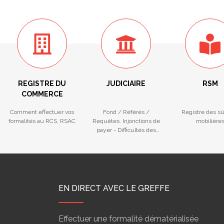
REGISTRE DU
JUDICIAIRE
RSM
COMMERCE
Comment effectuer vos
Fond / Référés /
Registre des s
formalités au RCS, RSAC
Requêtes. Injonctions de
mobilière
payer - Difficultés des
entreprises
EN DIRECT AVEC LE GREFFE
Effectuer une formalité dématérialisée