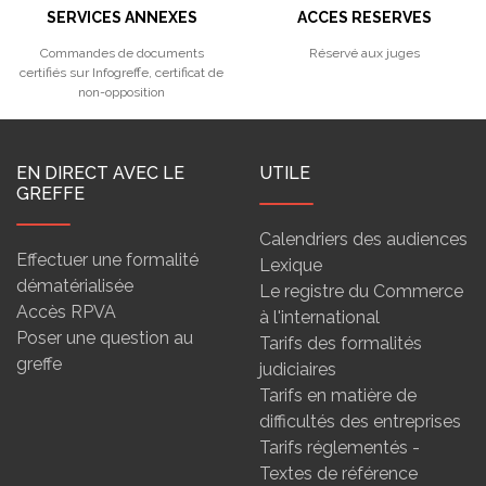
SERVICES ANNEXES
ACCES RESERVES
Commandes de documents
Réservé aux juges
certifiés sur Infogreffe, certificat de
non-opposition
EN DIRECT AVEC LE
UTILE
GREFFE
Calendriers des audiences
Effectuer une formalité
Lexique
dématérialisée
Le registre du Commerce
Accès RPVA
à l'international
Poser une question au
Tarifs des formalités
greffe
judiciaires
Tarifs en matière de
difficultés des entreprises
Tarifs réglementés -
Textes de référence