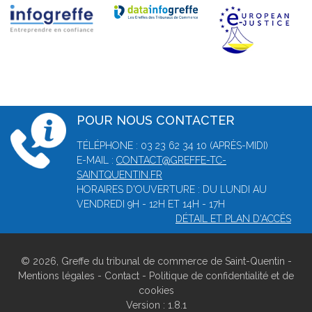
POUR NOUS CONTACTER
TÉLÉPHONE : 03 23 62 34 10 (APRÈS-MIDI)
E-MAIL :
CONTACT@GREFFE-TC-
SAINTQUENTIN.FR
HORAIRES D'OUVERTURE : DU LUNDI AU
VENDREDI 9H - 12H ET 14H - 17H
DÉTAIL ET PLAN D'ACCÈS
© 2026, Greffe du tribunal de commerce de Saint-Quentin -
Mentions légales
-
Contact
-
Politique de confidentialité et de
cookies
Version : 1.8.1