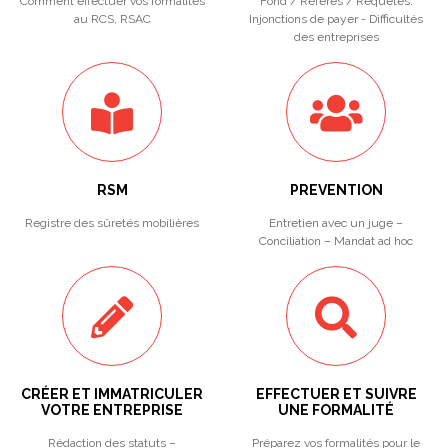
Comment effectuer vos formalités
Fond / Référés / Requêtes.
au RCS, RSAC
Injonctions de payer - Difficultés
des entreprises
RSM
PREVENTION
Registre des sûretés mobilières
Entretien avec un juge –
Conciliation – Mandat ad hoc
CRÉER ET IMMATRICULER
EFFECTUER ET SUIVRE
VOTRE ENTREPRISE
UNE FORMALITÉ
Rédaction des statuts –
Préparez vos formalités pour le