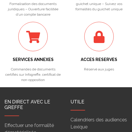
Formalisation des documents
guichet unique – Suivez vos
juridiques – Ouverture facilitée
formalités du guichet unique
d’un compte bancaire
SERVICES ANNEXES
ACCES RESERVES
Commandes de documents
Réservé aux juges
certifiés sur Infogreffe, certificat de
non-opposition
EN DIRECT AVEC LE
UTILE
GREFFE
Calendriers des audiences
Effectuer une formalité
Lexique