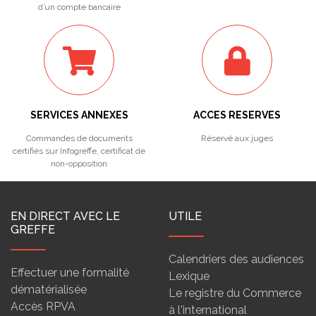
d’un compte bancaire
SERVICES ANNEXES
ACCES RESERVES
Commandes de documents
Réservé aux juges
certifiés sur Infogreffe, certificat de
non-opposition
EN DIRECT AVEC LE
UTILE
GREFFE
Calendriers des audiences
Effectuer une formalité
Lexique
dématérialisée
Le registre du Commerce
Accès RPVA
à l'international