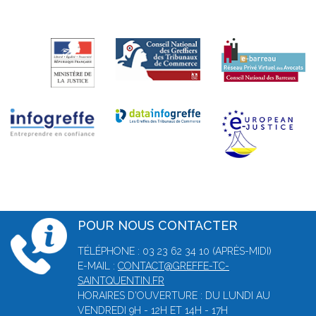
POUR NOUS CONTACTER
TÉLÉPHONE : 03 23 62 34 10 (APRÈS-MIDI)
E-MAIL :
CONTACT@GREFFE-TC-
SAINTQUENTIN.FR
HORAIRES D'OUVERTURE : DU LUNDI AU
VENDREDI 9H - 12H ET 14H - 17H