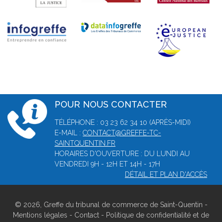
POUR NOUS CONTACTER
TÉLÉPHONE : 03 23 62 34 10 (APRÈS-MIDI)
E-MAIL :
CONTACT@GREFFE-TC-
SAINTQUENTIN.FR
HORAIRES D'OUVERTURE : DU LUNDI AU
VENDREDI 9H - 12H ET 14H - 17H
DÉTAIL ET PLAN D'ACCÈS
© 2026, Greffe du tribunal de commerce de Saint-Quentin -
Mentions légales
-
Contact
-
Politique de confidentialité et de