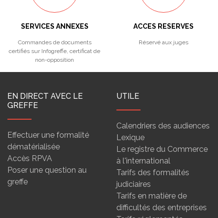
SERVICES ANNEXES
ACCES RESERVES
Commandes de documents
Réservé aux juges
certifiés sur Infogreffe, certificat de
non-opposition
EN DIRECT AVEC LE
UTILE
GREFFE
Calendriers des audiences
Effectuer une formalité
Lexique
dématérialisée
Le registre du Commerce
Accès RPVA
à l'international
Poser une question au
Tarifs des formalités
greffe
judiciaires
Tarifs en matière de
difficultés des entreprises