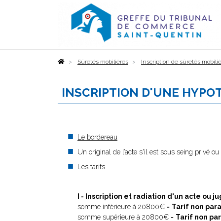
Accueil
Sûretés mobilières
Inscription de sûretés mobili
INSCRIPTION D'UNE HYPO
Le bordereau
Un original de l’acte s'il est sous seing privé o
Les tarifs
I - Inscription et radiation d'un acte ou 
somme inférieure à 20800€ =
Tarif non par
somme supérieure à 20800€ =
Tarif non pa