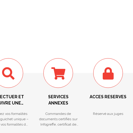
FECTUER ET
SERVICES
ACCES RESERVES
UIVRE UNE
ANNEXES
ORMALITÉ
ez vos formalités
Commandes de
Réservé aux juges
 guichet unique –
documents certifiés sur
 vos formalités du
Infogreffe, certificat de
ichet unique
non-opposition