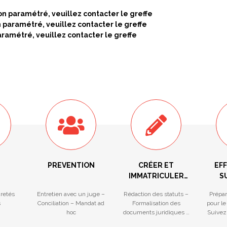
on paramétré, veuillez contacter le greffe
n paramétré, veuillez contacter le greffe
aramétré, veuillez contacter le greffe
PREVENTION
CRÉER ET
EF
IMMATRICULER
S
VOTRE
F
ûretés
Entretien avec un juge –
Rédaction des statuts –
Prépar
ENTREPRISE
s
Conciliation – Mandat ad
Formalisation des
pour le
hoc
documents juridiques –
Suivez
Ouverture facilitée d’un
gu