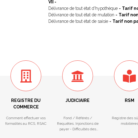
VII -
Délivrance de tout état d'hypothèque =
Tarif n
Délivrance de tout état de mutation =
Tarif no
Délivrance de tout état de saisie =
Tarif non p
REGISTRE DU
JUDICIAIRE
RSM
COMMERCE
Comment effectuer vos
Fond / Référés /
Registre des s
formalités au RCS, RSAC
Requêtes. Injonctions de
mobilière
payer - Difficultés des
entreprises