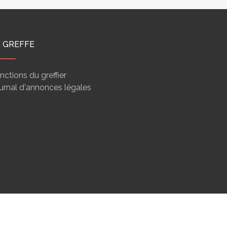
E GREFFE
nctions du greffier
urnal d'annonces légales