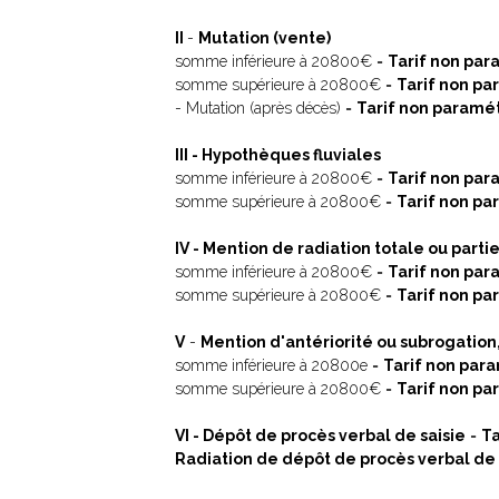
II
-
Mutation (vente)
somme inférieure à 20800€ =
Tarif non par
somme supérieure à 20800€ =
Tarif non pa
- Mutation (après décès) =
Tarif non paramét
III - Hypothèques fluviales
somme inférieure à 20800€ =
Tarif non par
somme supérieure à 20800€ =
Tarif non pa
IV - Mention de radiation totale ou parti
somme inférieure à 20800€ =
Tarif non par
somme supérieure à 20800€ =
Tarif non pa
V
-
Mention d'antériorité ou subrogation
somme inférieure à 20800e =
Tarif non para
somme supérieure à 20800€ =
Tarif non pa
VI - Dépôt de procès verbal de saisie
=
Ta
Radiation de dépôt de procès verbal de 