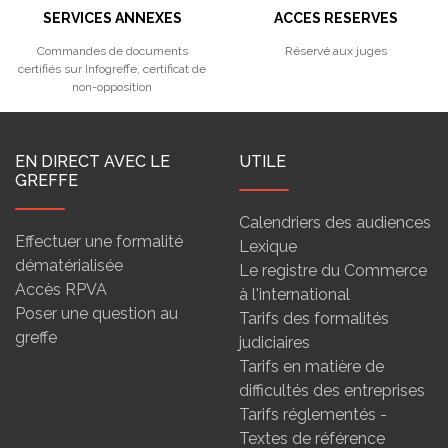
SERVICES ANNEXES
ACCES RESERVES
Commandes de documents
Réservé aux juges
certifiés sur Infogreffe, certificat de
non-opposition
EN DIRECT AVEC LE
UTILE
GREFFE
Calendriers des audiences
Effectuer une formalité
Lexique
dématérialisée
Le registre du Commerce
Accès RPVA
à l'international
Poser une question au
Tarifs des formalités
greffe
judiciaires
Tarifs en matière de
difficultés des entreprises
Tarifs réglementés -
Textes de référence