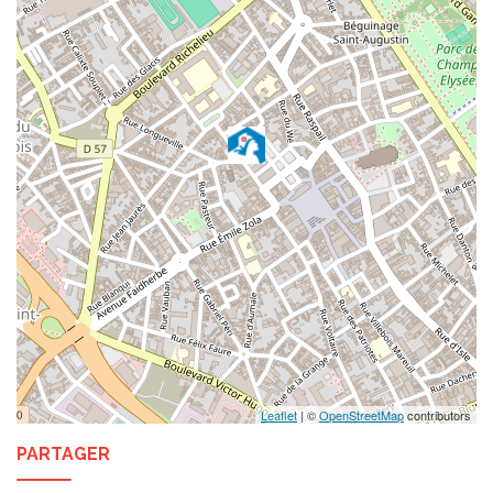
Leaflet
| ©
OpenStreetMap
contributors
PARTAGER