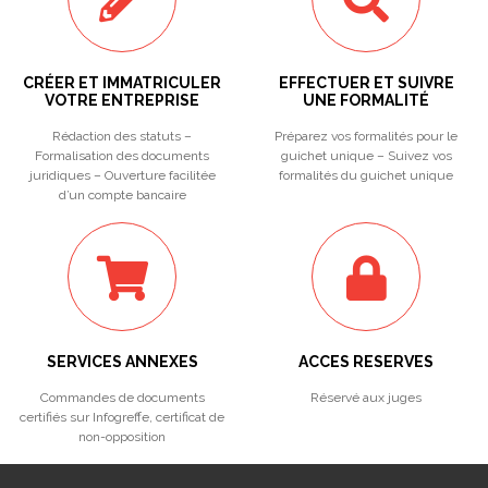
CRÉER ET IMMATRICULER
EFFECTUER ET SUIVRE
VOTRE ENTREPRISE
UNE FORMALITÉ
Rédaction des statuts –
Préparez vos formalités pour le
Formalisation des documents
guichet unique – Suivez vos
juridiques – Ouverture facilitée
formalités du guichet unique
d’un compte bancaire
SERVICES ANNEXES
ACCES RESERVES
Commandes de documents
Réservé aux juges
certifiés sur Infogreffe, certificat de
non-opposition