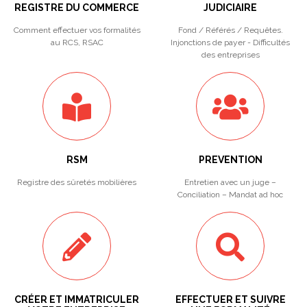
REGISTRE DU COMMERCE
JUDICIAIRE
Comment effectuer vos formalités
Fond / Référés / Requêtes.
au RCS, RSAC
Injonctions de payer - Difficultés
des entreprises
RSM
PREVENTION
Registre des sûretés mobilières
Entretien avec un juge –
Conciliation – Mandat ad hoc
CRÉER ET IMMATRICULER
EFFECTUER ET SUIVRE