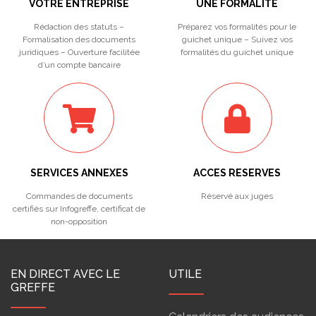
VOTRE ENTREPRISE
UNE FORMALITÉ
Rédaction des statuts –
Préparez vos formalités pour le
Formalisation des documents
guichet unique – Suivez vos
juridiques – Ouverture facilitée
formalités du guichet unique
d’un compte bancaire
SERVICES ANNEXES
ACCES RESERVES
Commandes de documents
Réservé aux juges
certifiés sur Infogreffe, certificat de
non-opposition
EN DIRECT AVEC LE
UTILE
GREFFE