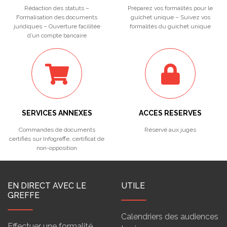
Rédaction des statuts –
Préparez vos formalités pour le
Formalisation des documents
guichet unique – Suivez vos
juridiques – Ouverture facilitée
formalités du guichet unique
d’un compte bancaire
SERVICES ANNEXES
ACCES RESERVES
Commandes de documents
Réservé aux juges
certifiés sur Infogreffe, certificat de
non-opposition
EN DIRECT AVEC LE
UTILE
GREFFE
Calendriers des audiences
Effectuer une formalité