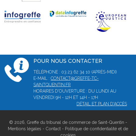
POUR NOUS CONTACTER
TÉLÉPHONE : 03 23 62 34 10 (APRÈS-MIDI)
E-MAIL :
CONTACT@GREFFE-TC-
SAINTQUENTIN.FR
HORAIRES D'OUVERTURE : DU LUNDI AU
VENDREDI 9H - 12H ET 14H - 17H
DÉTAIL ET PLAN D'ACCÈS
© 2026, Greffe du tribunal de commerce de Saint-Quentin -
Mentions légales
-
Contact
-
Politique de confidentialité et de
cookies