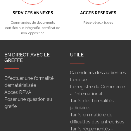
SERVICES ANNEXES
ACCES RESERVES
Commandes de documents
Réservé aux juges
certifiés sur Infogreffe, certificat de
non-opposition
EN DIRECT AVEC LE
UTILE
GREFFE
Calendriers des audiences
Effectuer une formalité
Lexique
dématérialisée
Le registre du Commerce
Accès RPVA
à l'international
Poser une question au
Tarifs des formalités
greffe
judiciaires
Tarifs en matière de
difficultés des entreprises
Tarifs réglementés -