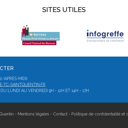
SITES UTILES
ACTER
0 (APRÈS-MIDI)
-TC-SAINTQUENTIN.FR
DU LUNDI AU VENDREDI 9H - 12H ET 14H - 17H
Quentin -
Mentions légales
-
Contact
-
Politique de confidentialité et