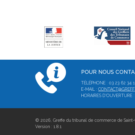
POUR NOUS CONT
TÉLÉPHONE : 03 23 62 34 1
E-MAIL :
CONTACT@GREFFE
HORAIRES D'OUVERTURE : 
© 2026, Greffe du tribunal de commerce de Saint-
Version : 1.8.1