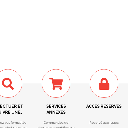
FECTUER ET
SERVICES
ACCES RESERVES
UIVRE UNE
ANNEXES
ORMALITÉ
ez vos formalités
Commandes de
Réservé aux juges
 guichet unique –
documents certifiés sur