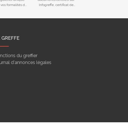
 vos formalités du
Infogreffe, certificat de
ichet unique
non-opposition
E GREFFE
nctions du greffier
urnal d'annonces légales