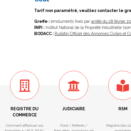
Tarif non paramétré, veuillez contacter le gr
Greffe :
émoluments fixés par
arrêté du 28 février 2
INPI :
Institut National de la Propriété Industrielle (s
BODACC :
Bulletin Officiel des Annonces Civiles et
REGISTRE DU
JUDICIAIRE
RSM
COMMERCE
Comment effectuer vos
Fond / Référés /
Registre des s
formalités au RCS, RSAC
Requêtes. Injonctions de
mobilière