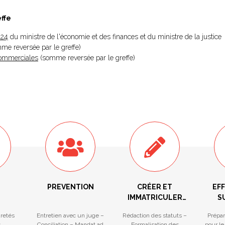
effe
024
du ministre de l'économie et des finances et du ministre de la justice
omme reversée par le greffe)
 Commerciales
(somme reversée par le greffe)
PREVENTION
CRÉER ET
EF
IMMATRICULER
S
VOTRE
F
ûretés
Entretien avec un juge –
Rédaction des statuts –
Prépar
ENTREPRISE
s
Conciliation – Mandat ad
Formalisation des
pour le