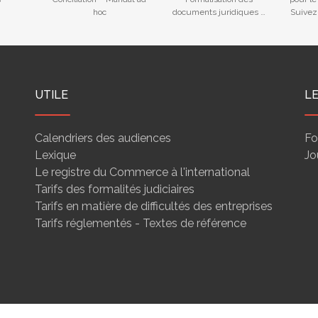
hoc
documents juridiques –
Suivez
Ouverture facilitée d’un
gu
compte bancaire
UTILE
L
Calendriers des audiences
Fo
Lexique
Jo
Le registre du Commerce à l'international
Tarifs des formalités judiciaires
Tarifs en matière de difficultés des entreprises
Tarifs réglementés - Textes de référence