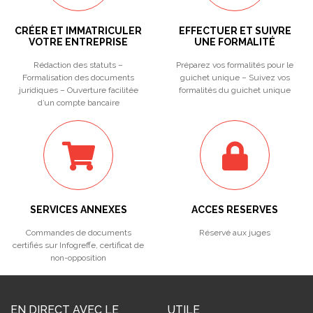
CRÉER ET IMMATRICULER
EFFECTUER ET SUIVRE
VOTRE ENTREPRISE
UNE FORMALITÉ
Rédaction des statuts –
Préparez vos formalités pour le
Formalisation des documents
guichet unique – Suivez vos
juridiques – Ouverture facilitée
formalités du guichet unique
d’un compte bancaire
SERVICES ANNEXES
ACCES RESERVES
Commandes de documents
Réservé aux juges
certifiés sur Infogreffe, certificat de
non-opposition
EN DIRECT AVEC LE
UTILE