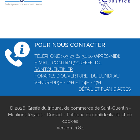
POUR NOUS CONTACTER
TÉLÉPHONE : 03 23 62 34 10 (APRÈS-MIDI)
E-MAIL :
CONTACT@GREFFE-TC-
SAINTQUENTIN.FR
HORAIRES D'OUVERTURE : DU LUNDI AU
VENDREDI 9H - 12H ET 14H - 17H
DÉTAIL ET PLAN D'ACCÈS
© 2026, Greffe du tribunal de commerce de Saint-Quentin -
Mentions légales
-
Contact
-
Politique de confidentialité et de
cookies
Version : 1.8.1