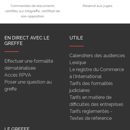
Commandes de documents
Réservé aux juges
certifiés sur Infogreffe, certificat de
non-opposition
EN DIRECT AVEC LE
UTILE
GREFFE
Calendriers des audiences
Effectuer une formalité
Lexique
dématérialisée
Le registre du Commerce
Accès RPVA
à l'international
Poser une question au
Tarifs des formalités
greffe
judiciaires
Tarifs en matière de
difficultés des entreprises
Tarifs réglementés -
Textes de référence
LE GREFFE