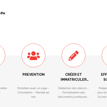
effe
PREVENTION
CRÉER ET
EF
IMMATRICULER
S
VOTRE
F
ûretés
Entretien avec un juge –
Rédaction des statuts –
Prépar
ENTREPRISE
s
Conciliation – Mandat ad
Formalisation des
pour le
hoc
documents juridiques –
Suivez
Ouverture facilitée d’un
gu
compte bancaire