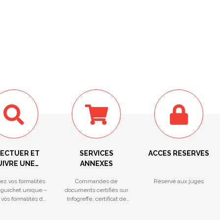
FECTUER ET
SERVICES
ACCES RESERVES
UIVRE UNE
ANNEXES
ORMALITÉ
ez vos formalités
Commandes de
Réservé aux juges
 guichet unique –
documents certifiés sur
 vos formalités du
Infogreffe, certificat de
ichet unique
non-opposition