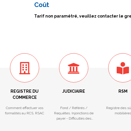
Coût
Tarif non paramétré, veuillez contacter le gr
REGISTRE DU
JUDICIAIRE
RSM
COMMERCE
Comment effectuer vos
Fond / Référés /
Registre des s
formalités au RCS, RSAC
Requêtes. Injonctions de
mobilière
payer - Difficultés des
entreprises