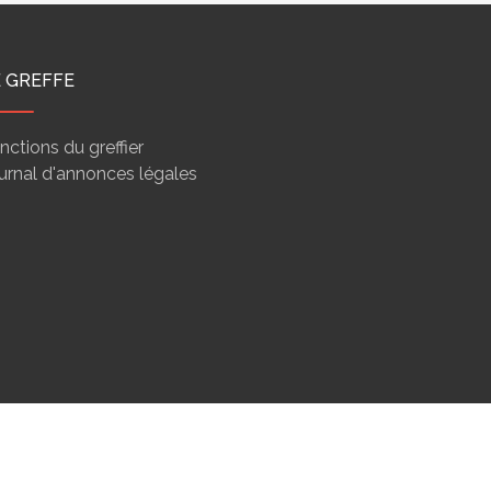
E GREFFE
nctions du greffier
urnal d'annonces légales