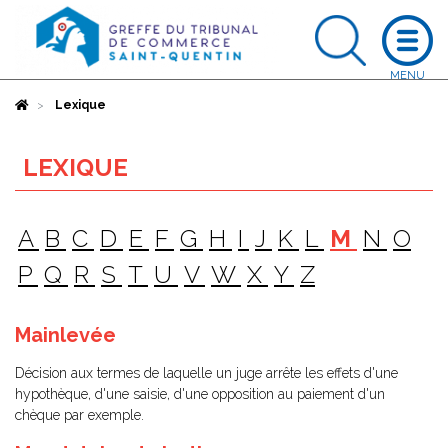
Accueil
Lexique
LEXIQUE
A
B
C
D
E
F
G
H
I
J
K
L
M
N
O
P
Q
R
S
T
U
V
W
X
Y
Z
Mainlevée
Décision aux termes de laquelle un juge arrête les effets d'une
hypothèque, d'une saisie, d'une opposition au paiement d'un
chèque par exemple.